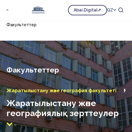
Abai.Digital
QZ
Факультеттер
Факультеттер
Жаратылыстану және география факультеті
Ма
Жаратылыстану және
географиялық зерттеулер