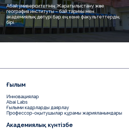
Абай университетінің Жаратылыстану және
география институты – бай тарихы мен
академиялық дәстүрі бар ең көне факультеттердің
бірі.
Ғылым
Инновациялар
Abai Labs
Ғылыми кадрларды даярлау
Профессор-оқытушылар құрамы жарияланымдары
Академиялық күнтізбе