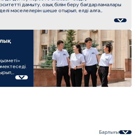
рситетті дамыту, озық білім беру бағдарламалары
үрделі мәселелерін шеше отырып, елді алға
ңа буынды қолдау үшін қосымша ресурстар құруға
ялық
қызметі»
өмектеседі.
ырып,
қызметі» –
Барлығы