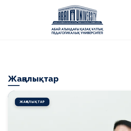
ілім беру саласының көшбасшысы
🌍 100+ халықаралы
✦
Жаңалықтар
ЖАҢАЛЫҚТАР