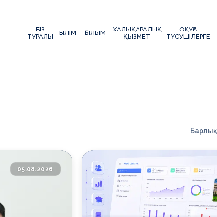
БІЗ
ХАЛЫҚАРАЛЫҚ
ОҚУҒА
БІЛІМ
ҒЫЛЫМ
ТУРАЛЫ
ҚЫЗМЕТ
ТҮСУШІЛЕРГЕ
қ серіктес университет
📚 150+ білім бағдарламасы
✦
Барлық
05.08.2026