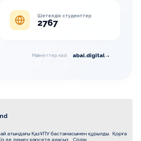
Шетелдік студенттер
2767
→
abai.digital
Мәліметтер көзі:
und
бай атындағы ҚазҰПУ бастамасымен құрылды. Қорға
з де демеу көрсете аласыз. Сіздің