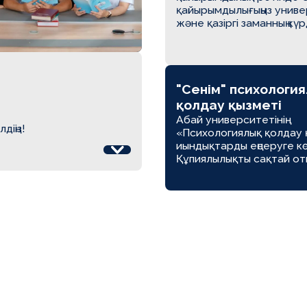
қайырымдылығыңыз униве
және қазіргі заманның к
жылжытуға қабілетті жа
көмектеседі.
"Сенім" психологи
қолдау қызметі
Абай университетінің
діңіз!
«Психологиялық қолдау 
иындықтарды еңсеруге к
Құпиялылықты сақтай от
кәсіби кеңес береді.
«Психологиялық қолдау 
әрдайым сенің жаныңда!