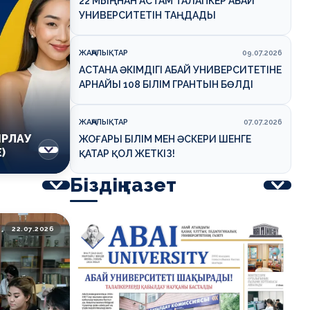
22 МЫҢНАН АСТАМ ТАЛАПКЕР АБАЙ
УНИВЕРСИТЕТІН ТАҢДАДЫ
ЖАҢАЛЫҚТАР
09.07.2026
АСТАНА ӘКІМДІГІ АБАЙ УНИВЕРСИТЕТІНЕ
АРНАЙЫ 108 БІЛІМ ГРАНТЫН БӨЛДІ
ЖАҢАЛЫҚТАР
07.07.2026
ЯРЛАУ
ЖОҒАРЫ БІЛІМ МЕН ӘСКЕРИ ШЕНГЕ
)
ҚАТАР ҚОЛ ЖЕТКІЗ!
Біздің газет
22.07.2026