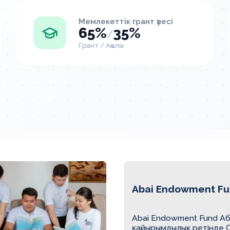
Мемлекеттік грант үлесі
65%
35%
/
Грант / Ақылы
Abai Endowment F
Abai Endowment Fund А
қайырымдылық ретінде Сі