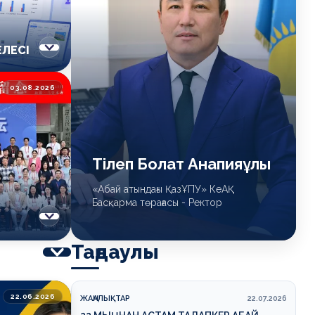
ЛЕСІ
03.08.2026
Тілеп Болат Анапияұлы
«Абай атындағы ҚазҰПУ» КеАҚ
Басқарма төрағасы - Ректор
Таңдаулы
22.06.2026
ЖАҢАЛЫҚТАР
22.07.2026