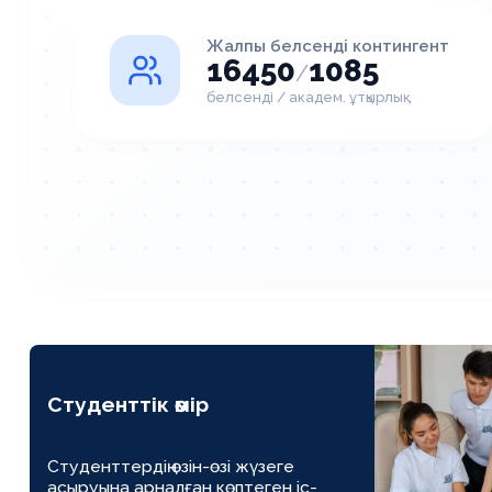
Жалпы белсенді контингент
16450
1085
/
белсенді / академ. ұтқырлық
Студенттік өмір
Студенттердің өзін-өзі жүзеге
асыруына арналған көптеген іс-