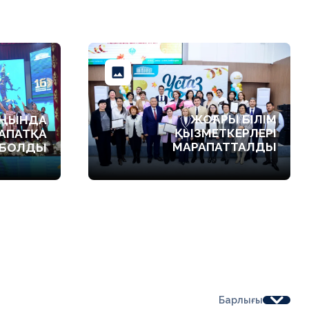
ЖОҒАРЫ БІЛІМ
АҢЫНДА
ҚЫЗМЕТКЕРЛЕРІ
АПАТҚА
МАРАПАТТАЛДЫ
 БОЛДЫ
Барлығы