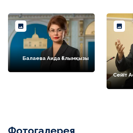
Балаева Аида Ғалымқызы
Сейіт 
Фотогалерея