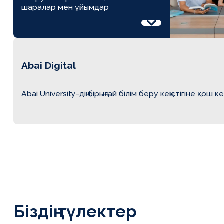
шаралар мен ұйымдар
Abai Digital
Abai University-дің бірыңғай білім беру кеңістігіне қош кел
Біздің түлектер