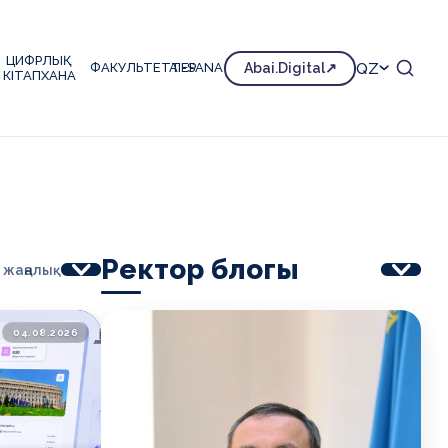
ЦИФРЛЫҚ
QZ
ФАКУЛЬТЕТТЕР
AI-SANA
Abai.Digital
КІТАПХАНА
🏆 Қазақстандағы №1 педагогикалық университет
✦
Ректор блогы
 жаңалық
04.08.2026