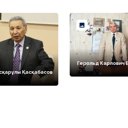
Герольд Карлович 
Асқарұлы Қасқабасов