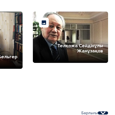
Телқожа Сейдінұлы
Жанұзақов
Бельгер
Барлығы