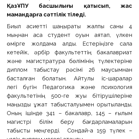
ҚазҰПУ басшылығы қатысып, жас
мамандарға сәттілік тіледі.
Биыл қасиетті шаңырақты жалпы саны 4
мыңнан аса студент оқуын аяқтап, үлкен
өмірге жолдама алды. Естеріңізге сала
кетейік, әрбір факультеттің бакалавриат
және магистратура бөлімінің түлектеріне
диплом табыстау рәсімі 26 маусымнан
басталған болатын. Айтулы іс-шаралар
легі бүгін Педагогика және психология
факультетінің 500-ге жуық бітірушілеріне
маңызды құжат табысталуымен қорытыланды.
Оның ішінде 341 – бакалавр, 145 – ғылым
магистрі білім беру бағдарламаларын
табысты меңгерді. Сондай-ақ 159 түлек –