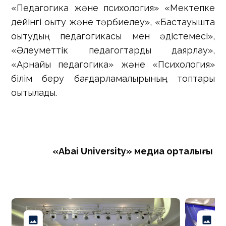
«Педагогика және психология» «Мектепке
дейінгі оқыту және тәрбиелеу», «Бастауышта
оқытудың педагогикасы мен әдістемесі»,
«Әлеуметтік педагогтарды даярлау»,
«Арнайы педагогика» және «Психология»
білім беру бағдарламалырының топтары
оқытылады.
«Abai University» медиа орталығы