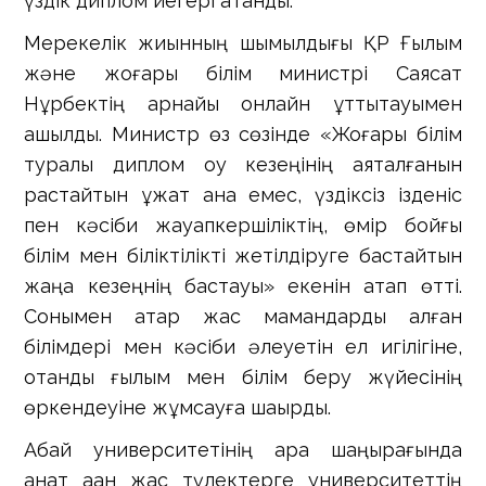
үздік диплом иегері атанды.
Мерекелік жиынның шымылдығы ҚР Ғылым
және жоғары білім министрі Саясат
Нұрбектің арнайы онлайн құттықтауымен
ашылды. Министр өз сөзінде «Жоғары білім
туралы диплом оқу кезеңінің аяқталғанын
растайтын құжат қана емес, үздіксіз ізденіс
пен кәсіби жауапкершіліктің, өмір бойғы
білім мен біліктілікті жетілдіруге бастайтын
жаңа кезеңнің бастауы» екенін атап өтті.
Сонымен қатар жас мамандарды алған
білімдері мен кәсіби әлеуетін ел игілігіне,
отандық ғылым мен білім беру жүйесінің
өркендеуіне жұмсауға шақырды.
Абай университетінің қара шаңырағында
қанат қаққан жас түлектерге университеттің