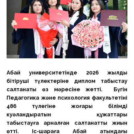
Абай университетінде 2026 жылдың
бітіруші түлектеріне диплом табыстау
салтанаты өз мәресіне жетті. Бүгін
Педагогика және психология факультетінің
486 түлегіне жоғары білімді
куәландыратын құжаттары
табыстауға арналған салтанатты жиын
өтті. Іс-шараға Абай атындағы