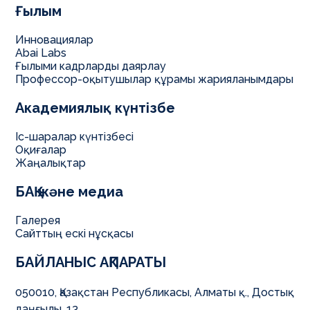
Ғылым
Инновациялар
Abai Labs
Ғылыми кадрларды даярлау
Профессор-оқытушылар құрамы жарияланымдары
Академиялық күнтізбе
Іс-шаралар күнтізбесі
Оқиғалар
Жаңалықтар
БАҚ және медиа
Галерея
Сайттың ескі нұсқасы
БАЙЛАНЫС АҚПАРАТЫ
050010, Қазақстан Республикасы, Алматы қ., Достық
даңғылы, 13