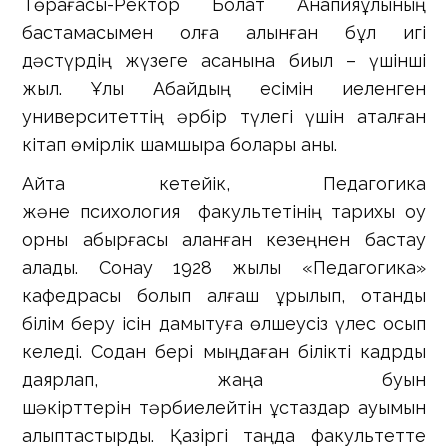
Төрағасы-Ректор Болат Анапияұлының
бастамасымен қолға алынған бұл игі
дәстүрдің жүзеге асқанына биыл – үшінші
жыл. Ұлы Абайдың есімін иеленген
университеттің әрбір түлегі үшін аталған
кітап өмірлік шамшырақ болары анық.
Айта кетейік, Педагогика
және психология факультетінің тарихы оқу
орны қабырғасы қаланған кезеңнен бастау
алады. Сонау 1928 жылы «Педагогика»
кафедрасы болып алғаш құрылып, отандық
білім беру ісін дамытуға өлшеусіз үлес қосып
келеді. Содан бері мыңдаған білікті кадрды
даярлап, жаңа буын
шәкірттерін тәрбиелейтін ұстаздар қауымын
қалыптастырды. Қазіргі таңда факультетте