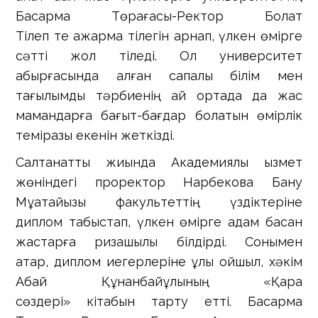
Басқарма Төрағасы-Ректор Болат
Тілеп те ақжарма тілегін арнап, үлкен өмірге
сәтті жол тіледі. Ол университет
қабырғасында алған сапалы білім мен
тағылымды тәрбиенің қай ортада да жас
мамандарға бағыт-бағдар болатын өмірлік
темірқазық екенін жеткізді.
Салтанатты жиында Академиялық қызмет
жөніндегі проректор Нарбекова Бану
Мұқатайқызы факультеттің үздіктеріне
диплом табыстап, үлкен өмірге қадам басқан
жастарға ризашылық білдірді. Сонымен
қатар, диплом иегерлеріне ұлы ойшыл, хәкім
Абай Құнанбайұлының «Қара
сөздері» кітабын тарту етті. Басқарма