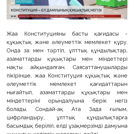
Жаңа Конституцияның басты қағидасы -
құқықтық және әлеуметтік мемлекет құру.
Онда заң мен тәртіп, ұлттық құндылықтар,
азаматтардың құқықтары мен міндеттері
нақты айқындалған. Саясаттанушылардың
пікірінше, жаңа Конституция құқықтық және
әлеуметтік мемлекет қағидаттарын
нығайтып, азаматтардың құқықтары мен
міндеттерінің орындалуына берік негіз
болады. Сондай-ақ Ата Заңда ғылым,
цифрландыру, ұлттық құндылықтарға
басымдық беріліп, елдің ұзақмерзімді дамуына