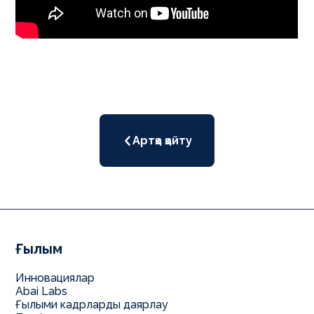
Артқа қайту
Ғылым
Инновациялар
Abai Labs
Ғылыми кадрларды даярлау