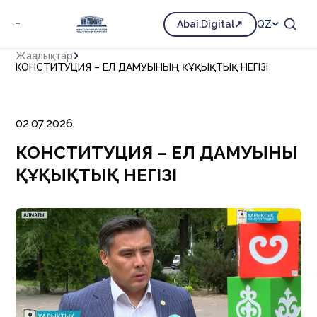
Abai.Digital
QZ
Жаңалықтар
КОНСТИТУЦИЯ – ЕЛ ДАМУЫНЫҢ ҚҰҚЫҚТЫҚ НЕГІЗІ
02.07.2026
КОНСТИТУЦИЯ – ЕЛ ДАМУЫНЫҢ
ҚҰҚЫҚТЫҚ НЕГІЗІ