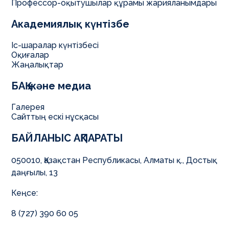
Профессор-оқытушылар құрамы жарияланымдары
Академиялық күнтізбе
Іс-шаралар күнтізбесі
Оқиғалар
Жаңалықтар
БАҚ және медиа
Галерея
Сайттың ескі нұсқасы
БАЙЛАНЫС АҚПАРАТЫ
050010, Қазақстан Республикасы, Алматы қ., Достық
даңғылы, 13
Кеңсе:
8 (727) 390 60 05