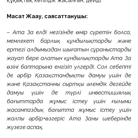
құқықтық кепілдік жасалған, дейді.
Мақсат Жақау, саясаттанушы:
– Ата Заң елдің негізінде өмір сүретін болса,
мемлекет барлық құндылықтарды және
ертеңгі алдымыздан шығатын сұраныстарды
жауап бере алатын құндылықтарды Ата Заң
өзінің баптарына енгізіп үлгерді. Сол себепті
де әрбір Қазақстандықтың дамуы үшін де
және Қазақстанның сыртқы әлемдік деңгейде
дамуы үшін де түрлі инвестициялық
бағыттарда жұмыс істеу үшін ғылыми
жасампаздық бағытта жұмыс істеу үшін
жалпы әрбір+өзгеріс Ата Заңның шеңберінде
жүзеге аспақ.