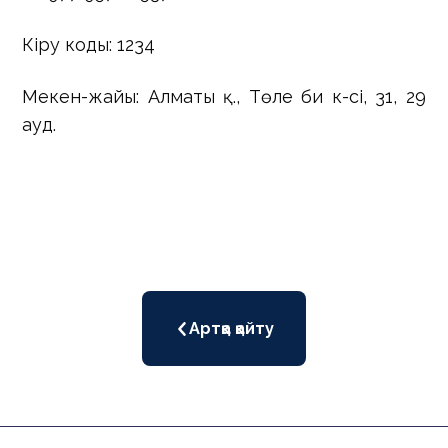
Кіру коды: 1234
Мекен-жайы: Алматы қ., Төле би к-сі, 31, 29
ауд.
Артқа қайту