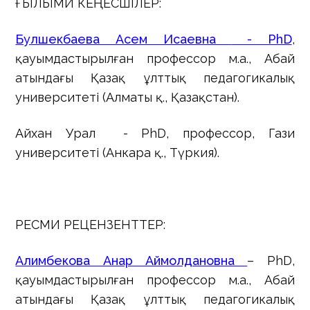
ҒЫЛЫМИ КЕҢЕСШІЛЕР:
Булшекбаева Асем Исаевна
- PhD
,
қауымдастырылған профессор м.а., Абай
атындағы Қазақ ұлттық педагогикалық
университеті (Алматы қ., Қазақстан).
Айхан Урал -
PhD
, профессор, Гази
университеті (Анкара қ., Түркия).
РЕСМИ РЕЦЕНЗЕНТТЕР:
Алимбекова Анар Аймолдановна
–
PhD
,
қауымдастырылған профессор м.а., Абай
атындағы Қазақ ұлттық педагогикалық