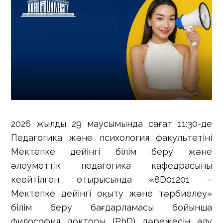
2026 жылдың 29 маусымында сағат 11:30-де
Педагогика және психология факультетінің
Мектепке дейінгі білім беру және
әлеуметтік педагогика кафедрасының
кеңейтілген отырысында «8D01201 –
Мектепке дейінгі оқыту және тәрбиелеу»
білім беру бағдарламасы бойынша
философия докторы (РhD) дәрежесін алу