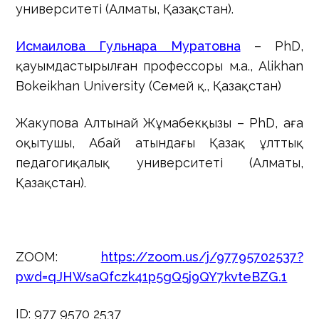
университеті (Алматы, Қазақстан).
Исмаилова Гульнара Муратовна
–
PhD
,
қауымдастырылған профессоры м.а.,
Alikhan
Bokeikhan
University
(Семей қ., Қазақстан)
Жакупова Алтынай Жұмабекқызы –
PhD
, аға
оқытушы, Абай атындағы Қазақ ұлттық
педагогиқалық университеті (Алматы,
Қазақстан).
ZOOM:
https://zoom.us/j/97795702537?
pwd=qJHWsaQfczk41p5gQ5j9QY7kvteBZG.1
ID: 977 9570 2537