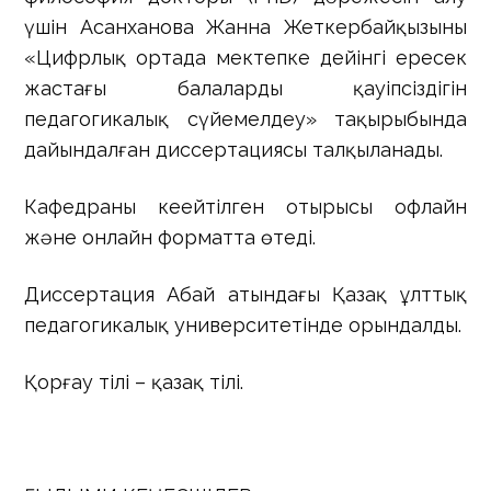
үшін Асанханова Жанна Жеткербайқызының
«Цифрлық ортада мектепке дейінгі ересек
жастағы балалардың қауіпсіздігін
педагогикалық сүйемелдеу» тақырыбында
дайындалған диссертациясы талқыланады.
Кафедраның кеңейтілген отырысы офлайн
және онлайн форматта өтеді.
Диссертация Абай атындағы Қазақ ұлттық
педагогикалық университетінде орындалды.
Қорғау тілі – қазақ тілі.