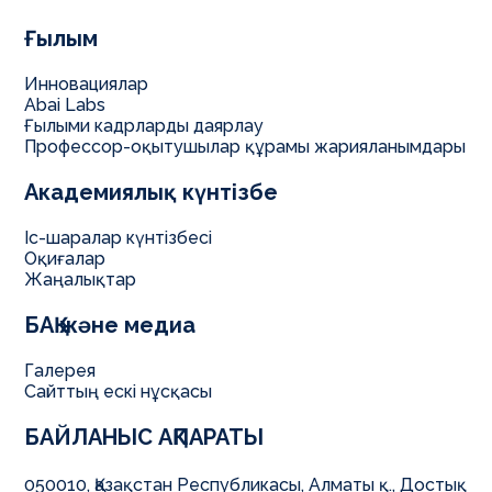
Ғылым
Инновациялар
Abai Labs
Ғылыми кадрларды даярлау
Профессор-оқытушылар құрамы жарияланымдары
Академиялық күнтізбе
Іс-шаралар күнтізбесі
Оқиғалар
Жаңалықтар
БАҚ және медиа
Галерея
Сайттың ескі нұсқасы
БАЙЛАНЫС АҚПАРАТЫ
050010, Қазақстан Республикасы, Алматы қ., Достық