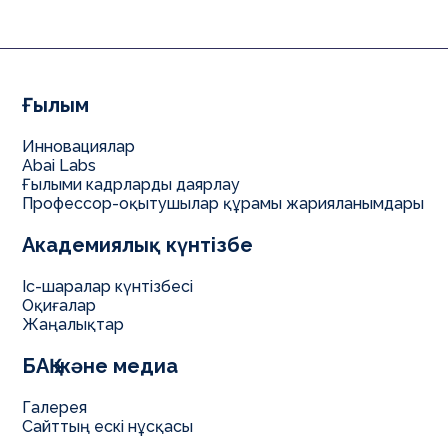
Ғылым
Инновациялар
Abai Labs
Ғылыми кадрларды даярлау
Профессор-оқытушылар құрамы жарияланымдары
Академиялық күнтізбе
Іс-шаралар күнтізбесі
Оқиғалар
Жаңалықтар
БАҚ және медиа
Галерея
Сайттың ескі нұсқасы