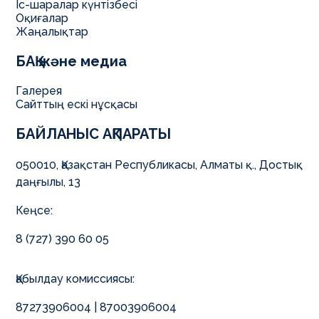
Іс-шаралар күнтізбесі
Оқиғалар
Жаңалықтар
БАҚ және медиа
Галерея
Сайттың ескі нұсқасы
БАЙЛАНЫС АҚПАРАТЫ
050010, Қазақстан Республикасы, Алматы қ., Достық
даңғылы, 13
Кеңсе:
8 (727) 390 60 05
Қабылдау комиссиясы:
87273906004 | 87003906004