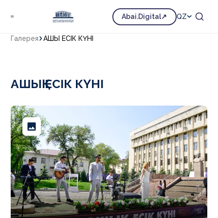
Abai.Digital
QZ
Галерея
АШЫҚ ЕСІК КҮНІ
АШЫҚ ЕСІК КҮНІ